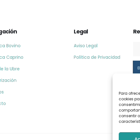
gación
Legal
Re
ca Bovino
Aviso Legal
ca Caprino
Política de Privacidad
e la Ubre
rización
os
Para ofrec
cookies pa
cto
consentimi
comportami
consentir o
característ
Ac