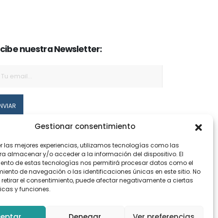
cibe nuestra Newsletter:
Gestionar consentimiento
Acepto el
aviso legal
y la
política de privacidad
er las mejores experiencias, utilizamos tecnologías como las
ra almacenar y/o acceder a la información del dispositivo. El
ento de estas tecnologías nos permitirá procesar datos como el
ento de navegación o las identificaciones únicas en este sitio. No
 retirar el consentimiento, puede afectar negativamente a ciertas
icas y funciones.
eptar
Denegar
Ver preferencias