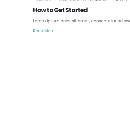
7 MAR 2017
COMENTARIOS DESACTIVADOS
ADMIN
HOW
TO
How to Get Started
GET
STARTED
Lorem ipsum dolor sit amet, consectetur adipiscin
Read More