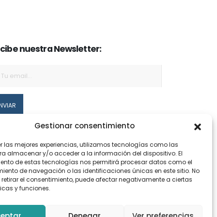
cibe nuestra Newsletter:
Gestionar consentimiento
Acepto el
aviso legal
y la
política de privacidad
er las mejores experiencias, utilizamos tecnologías como las
ra almacenar y/o acceder a la información del dispositivo. El
ento de estas tecnologías nos permitirá procesar datos como el
ento de navegación o las identificaciones únicas en este sitio. No
 retirar el consentimiento, puede afectar negativamente a ciertas
icas y funciones.
eptar
Denegar
Ver preferencias