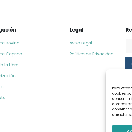
gación
Legal
Re
ca Bovino
Aviso Legal
ca Caprino
Política de Privacidad
e la Ubre
rización
os
Para ofrec
cookies pa
cto
consentimi
comportami
consentir o
característ
Ac