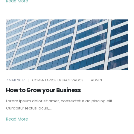
Read More
EN
7 MAR 2017
COMENTARIOS DESACTIVADOS
ADMIN
HOW
TO
How to Grow your Business
GROW
YOUR
BUSINESS
Lorem ipsum dolor sit amet, consectetur adipiscing elit.
Curabitur lectus lacus,...
Read More