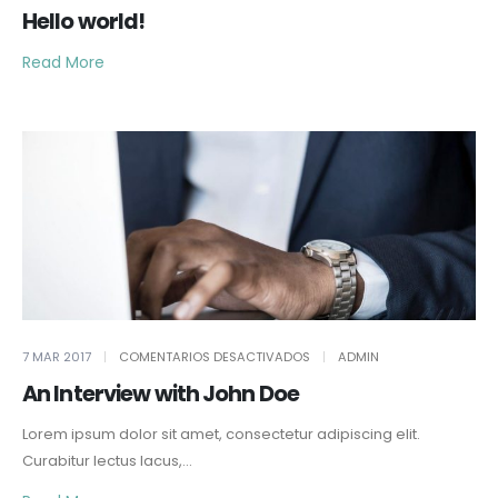
WORLD!
Hello world!
Read More
EN
7 MAR 2017
COMENTARIOS DESACTIVADOS
ADMIN
AN
INTERVIEW
An Interview with John Doe
WITH
JOHN
DOE
Lorem ipsum dolor sit amet, consectetur adipiscing elit.
Curabitur lectus lacus,...